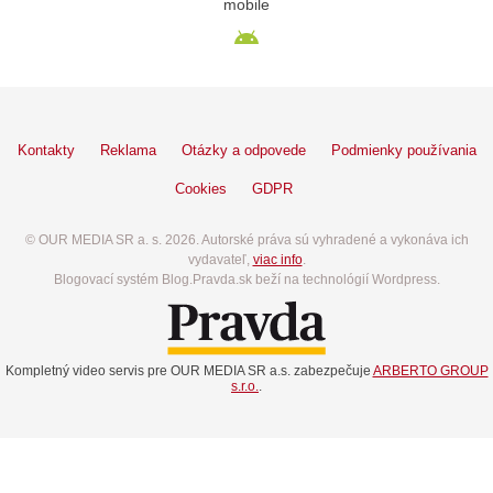
mobile
Kontakty
Reklama
Otázky a odpovede
Podmienky používania
Cookies
GDPR
© OUR MEDIA SR a. s. 2026. Autorské práva sú vyhradené a vykonáva ich
vydavateľ,
viac info
.
Blogovací systém Blog.Pravda.sk beží na technológií Wordpress.
Kompletný video servis pre OUR MEDIA SR a.s. zabezpečuje
ARBERTO GROUP
s.r.o.
.