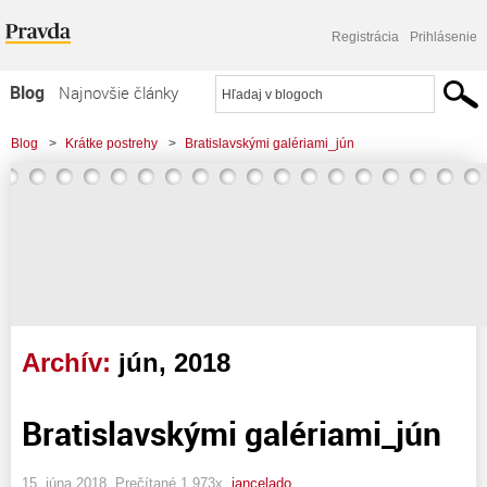
Registrácia
Prihlásenie
Blog
Najnovšie články
Najčítanejšie články
Blog
>
Krátke postrehy
>
Bratislavskými galériami_jún
Najkomentovanejšie články
Zoznam blogov
Komerčné blogy
Archív:
jún, 2018
Bratislavskými galériami_jún
15. júna 2018, Prečítané 1 973x,
jancelado