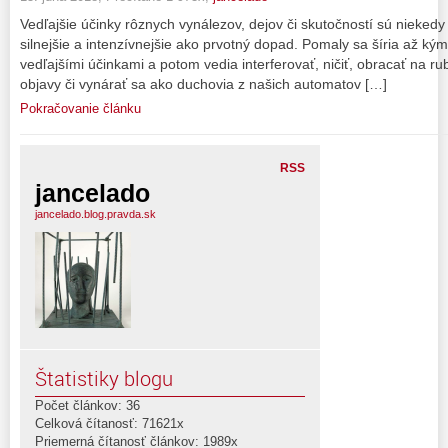
Vedľajšie účinky rôznych vynálezov, dejov či skutočností sú nieked
silnejšie a intenzívnejšie ako prvotný dopad. Pomaly sa šíria až ký
vedľajšími účinkami a potom vedia interferovať, ničiť, obracať na ru
objavy či vynárať sa ako duchovia z našich automatov […]
Pokračovanie článku
RSS
jancelado
jancelado.blog.pravda.sk
Štatistiky blogu
Počet článkov: 36
Celková čítanosť: 71621x
Priemerná čítanosť článkov: 1989x