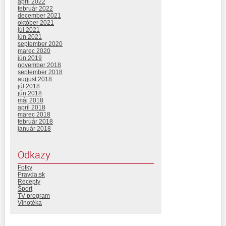
apríl 2022
február 2022
december 2021
október 2021
júl 2021
jún 2021
september 2020
marec 2020
jún 2019
november 2018
september 2018
august 2018
júl 2018
jún 2018
máj 2018
apríl 2018
marec 2018
február 2018
január 2018
Odkazy
Fotky
Pravda.sk
Recepty
Šport
TV program
Vinotéka